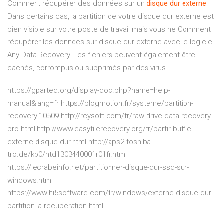
Comment récupérer des données sur un
disque
dur
externe
Dans certains cas, la partition de votre disque dur externe est
bien visible sur votre poste de travail mais vous ne Comment
récupérer les données sur disque dur externe avec le logiciel
Any Data Recovery. Les fichiers peuvent également être
cachés, corrompus ou supprimés par des virus.
https://gparted.org/display-doc.php?name=help-
manual&lang=fr https://blogmotion.fr/systeme/partition-
recovery-10509 http://rcysoft.com/fr/raw-drive-data-recovery-
pro.html http://www.easyfilerecovery.org/fr/partir-buffle-
externe-disque-dur.html http://aps2.toshiba-
tro.de/kb0/htd1303440001r01fr.htm
https://lecrabeinfo.net/partitionner-disque-dur-ssd-sur-
windows.html
https://www.hi5software.com/fr/windows/externe-disque-dur-
partition-la-recuperation.html