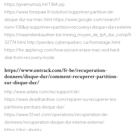
https://jyvamumuq.ml/1364.jsp
https://www.fonepaw.fr/solution/supprimer-partition-de-
disque-dur-sur-mac.html https://www.google.com/search?
num=100&q=supprimer+partition+recovery+disque+dur+ext
https://maximilienbauthier.be/mining_moyen_de_tph_dur_comp
32774.html http://pierdes.cyberquebec.ca/formatage.html
https://fre.applersg.com/how-secure-erase-mac-ssd-hard-
disk-from-recovery-mode
https://www.ontrack.com/fr-be/recuperation-
donnees/disque-dur/comment-recuperer-partition-
sur-disque-dur/
http://www.adata.com/ne/support/dr/
https://www.deadhardrive.com/reparer-ou-recuperer-les-
partitions-perdues-disque-dur/
https://www.01net.com/operations/recuperation-de-
donnees/recuperation-disque-dur-interne-externe/
https://doc.ubuntu-