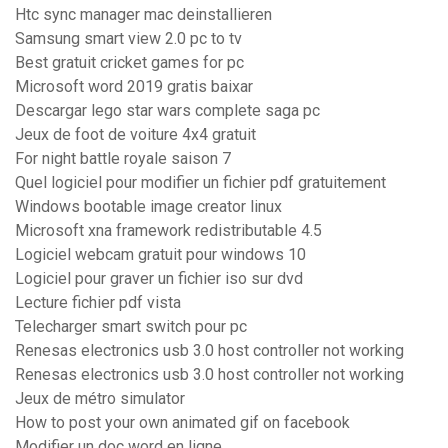
Htc sync manager mac deinstallieren
Samsung smart view 2.0 pc to tv
Best gratuit cricket games for pc
Microsoft word 2019 gratis baixar
Descargar lego star wars complete saga pc
Jeux de foot de voiture 4x4 gratuit
For night battle royale saison 7
Quel logiciel pour modifier un fichier pdf gratuitement
Windows bootable image creator linux
Microsoft xna framework redistributable 4.5
Logiciel webcam gratuit pour windows 10
Logiciel pour graver un fichier iso sur dvd
Lecture fichier pdf vista
Telecharger smart switch pour pc
Renesas electronics usb 3.0 host controller not working
Renesas electronics usb 3.0 host controller not working
Jeux de métro simulator
How to post your own animated gif on facebook
Modifier un doc word en ligne