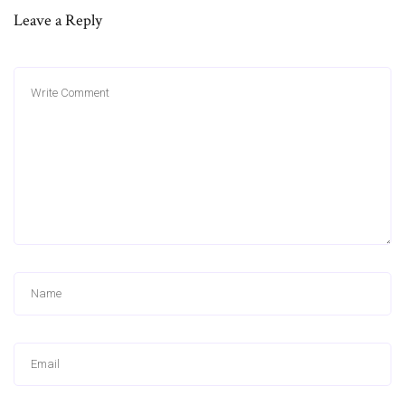
Leave a Reply