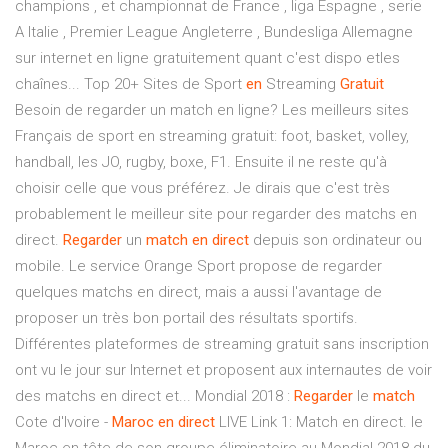
champions , et championnat de France , liga Espagne , serie
A Italie , Premier League Angleterre , Bundesliga Allemagne
sur internet en ligne gratuitement quant c'est dispo etles
chaînes... Top 20+ Sites de Sport
en
Streaming
Gratuit
Besoin de regarder un match en ligne? Les meilleurs sites
Français de sport en streaming gratuit: foot, basket, volley,
handball, les JO, rugby, boxe, F1. Ensuite il ne reste qu'à
choisir celle que vous préférez. Je dirais que c'est très
probablement le meilleur site pour regarder des matchs en
direct.
Regarder
un
match
en
direct
depuis son ordinateur ou
mobile. Le service Orange Sport propose de regarder
quelques matchs en direct, mais a aussi l'avantage de
proposer un très bon portail des résultats sportifs.
Différentes plateformes de streaming gratuit sans inscription
ont vu le jour sur Internet et proposent aux internautes de voir
des matchs en direct et... Mondial 2018 :
Regarder
le
match
Cote d'Ivoire -
Maroc
en
direct
LIVE Link 1: Match en direct. le