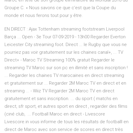
Maroc en tête de son groupe éliminatoire au Mondial 2018 du
Groupe C. « Nous savons ce que c'est que la Coupe du
monde et nous ferons tout pour y être.
EN DIRECT : Ajax Tottenham streaming footstream Liverpool
Barça ... Open - 3e Tour 07-09-2019 - 13h00 Regarder Everton
Leicester City streaming foot. Direct ... le Rugby que vous ne
pourriez pas voir gratuitement sur les chaines canal+, ... TV
Direct+ - Maroc TV Streaming 100% gratuit Regarder le
streaming TV Maroc sur son pc en illimité et sans inscription !
... Regarder les chaines TV marocaines en direct streaming
et gratuitement sur ... Regarder 2M Maroc TV en direct et en
streaming ... - Wiiz TV Regarder 2M Maroc TV en direct
gratuitement et sans inscription. ... du sport ( matchs en
direct, sfr sport, et autres sport en direct , regarder des films
(ciné club, ... Football Maroc en direct - Livescore
Livescore.in vous informe de tous les résultats de footballl en
direct de Maroc avec son service de scores en direct très