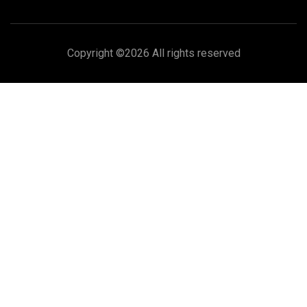
Copyright ©
2026 All rights reserved