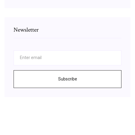
Newsletter
Subscribe