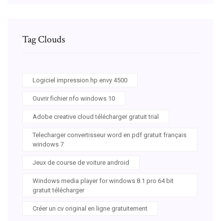
Tag Clouds
Logiciel impression hp envy 4500
Ouvrir fichier nfo windows 10
Adobe creative cloud télécharger gratuit trial
Telecharger convertisseur word en pdf gratuit français
windows 7
Jeux de course de voiture android
Windows media player for windows 8.1 pro 64 bit
gratuit télécharger
Créer un cv original en ligne gratuitement