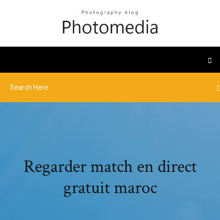
Regarder match en direct
gratuit maroc