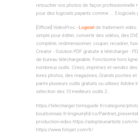
retoucher vos photos de façon professionnell
pour des logiciels payants comme ... 5 logiciels
[Officiel] VideoProc -
Logiciel
de traitement vidéo 
simple pour éditer, convertir des vidéos, des D
complète; redimensionner, couper, recadrer, fus
Creator - Solution PDF gratuite à télécharger - 
de bureau téléchargeable. Fonctionne hors ligne. P
nombreux outils.
Créez, imprimez et vendez des 
livres photos, des magazines, Grands poches et 
parmi plusieurs outils gratuits ou utilisez Adob
sélection des 10 meilleurs outils 2…
https://telecharger.tomsguide.fr/categorie/photo 
bourbonnais.fr/imgnumjfd/co/Paintnet_presentati
production-video https://adopteunartiste.com/me
https://www.fotojet.com/fr/