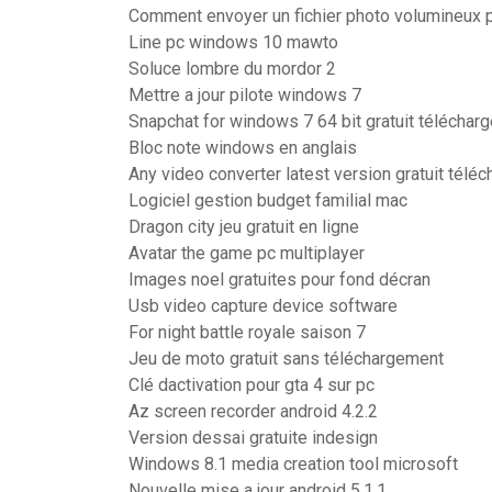
Comment envoyer un fichier photo volumineux p
Line pc windows 10 mawto
Soluce lombre du mordor 2
Mettre a jour pilote windows 7
Snapchat for windows 7 64 bit gratuit télécharg
Bloc note windows en anglais
Any video converter latest version gratuit téléc
Logiciel gestion budget familial mac
Dragon city jeu gratuit en ligne
Avatar the game pc multiplayer
Images noel gratuites pour fond décran
Usb video capture device software
For night battle royale saison 7
Jeu de moto gratuit sans téléchargement
Clé dactivation pour gta 4 sur pc
Az screen recorder android 4.2.2
Version dessai gratuite indesign
Windows 8.1 media creation tool microsoft
Nouvelle mise a jour android 5.1.1