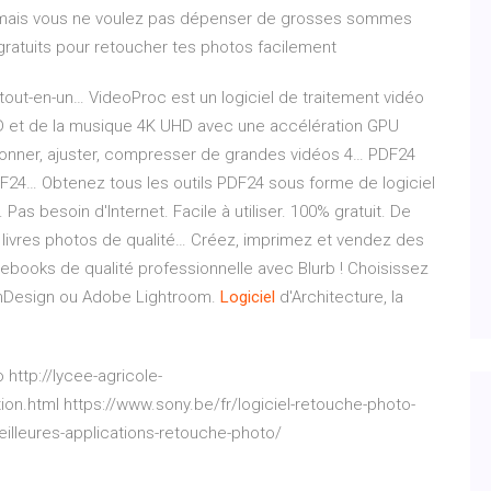
e mais vous ne voulez pas dépenser de grosses sommes
 gratuits pour retoucher tes photos facilement
tout-en-un…
VideoProc est un logiciel de traitement vidéo
VD et de la musique 4K UHD avec une accélération GPU
ionner, ajuster, compresser de grandes vidéos 4…
PDF24
PDF24…
Obtenez tous les outils PDF24 sous forme de logiciel
as besoin d'Internet. Facile à utiliser. 100% gratuit. De
livres photos de qualité…
Créez, imprimez et vendez des
ebooks de qualité professionnelle avec Blurb ! Choisissez
e InDesign ou Adobe Lightroom.
Logiciel
d'Architecture, la
http://lycee-agricole-
on.html https://www.sony.be/fr/logiciel-retouche-photo-
illeures-applications-retouche-photo/