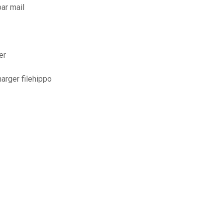
ar mail
er
harger filehippo