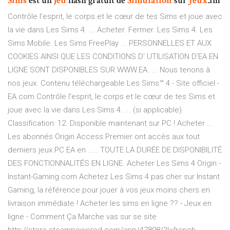
Sims
est un
jeu
flash gratuit de
Simulation
sur
Jeux
.fm
Contrôle l'esprit, le corps et le cœur de tes Sims et joue avec
la vie dans Les Sims 4. ... Acheter. Fermer. Les Sims 4. Les
Sims Mobile. Les Sims FreePlay ... PERSONNELLES ET AUX
COOKIES AINSI QUE LES CONDITIONS D' UTILISATION D'EA EN
LIGNE SONT DISPONIBLES SUR WWW.EA. ... Nous tenons à
nos jeux. Contenu téléchargeable Les Sims™ 4 - Site officiel -
EA.com Contrôle l'esprit, le corps et le cœur de tes Sims et
joue avec la vie dans Les Sims 4. ... (si applicable).
Classification: 12. Disponible maintenant sur PC ! Acheter ...
Les abonnés Origin Access Premier ont accès aux tout
derniers jeux PC EA en ..... TOUTE LA DURÉE DE DISPONIBILITÉ
DES FONCTIONNALITÉS EN LIGNE. Acheter Les Sims 4 Origin -
Instant-Gaming.com Achetez Les Sims 4 pas cher sur Instant
Gaming, la référence pour jouer à vos jeux moins chers en
livraison immédiate ! Acheter les sims en ligne ?? - Jeux en
ligne - Comment Ça Marche vas sur se site