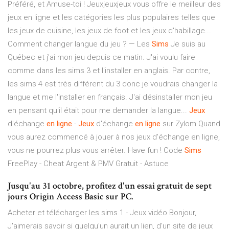
Préféré, et Amuse-toi ! Jeuxjeuxjeux vous offre le meilleur des
jeux en ligne et les catégories les plus populaires telles que
les jeux de cuisine, les jeux de foot et les jeux d'habillage...
Comment changer langue du jeu ? — Les
Sims
Je suis au
Québec et j'ai mon jeu depuis ce matin. J'ai voulu faire
comme dans les sims 3 et l'installer en anglais. Par contre,
les sims 4 est très différent du 3 donc je voudrais changer la
langue et me l'installer en français. J'ai désinstaller mon jeu
en pensant qu'il était pour me demander la langue...
Jeux
d'échange
en
ligne
-
Jeux
d'échange
en
ligne
sur Zylom Quand
vous aurez commencé à jouer à nos jeux d'échange en ligne,
vous ne pourrez plus vous arrêter. Have fun ! Code
Sims
FreePlay - Cheat Argent & PMV Gratuit - Astuce
Jusqu'au 31 octobre, profitez d'un essai gratuit de sept
jours Origin Access Basic sur PC.
Acheter et télécharger les sims 1 - Jeux vidéo Bonjour,
J'aimerais savoir si quelqu'un aurait un lien, d'un site de jeux