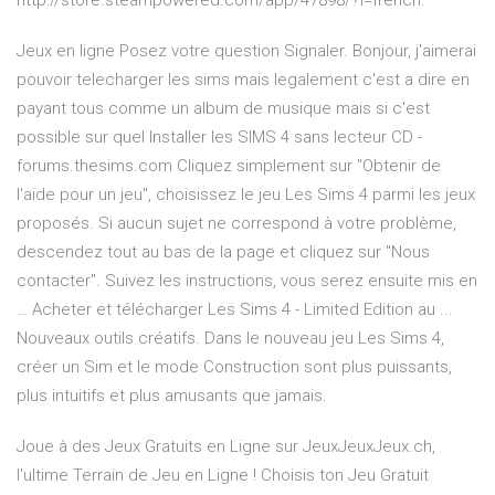
http://store.steampowered.com/app/47898/?l=french.
Jeux en ligne Posez votre question Signaler. Bonjour, j'aimerai
pouvoir telecharger les sims mais legalement c'est a dire en
payant tous comme un album de musique mais si c'est
possible sur quel Installer les SIMS 4 sans lecteur CD -
forums.thesims.com Cliquez simplement sur "Obtenir de
l'aide pour un jeu", choisissez le jeu Les Sims 4 parmi les jeux
proposés. Si aucun sujet ne correspond à votre problème,
descendez tout au bas de la page et cliquez sur "Nous
contacter". Suivez les instructions, vous serez ensuite mis en
… Acheter et télécharger Les Sims 4 - Limited Edition au ...
Nouveaux outils créatifs. Dans le nouveau jeu Les Sims 4,
créer un Sim et le mode Construction sont plus puissants,
plus intuitifs et plus amusants que jamais.
Joue à des Jeux Gratuits en Ligne sur JeuxJeuxJeux.ch,
l'ultime Terrain de Jeu en Ligne ! Choisis ton Jeu Gratuit