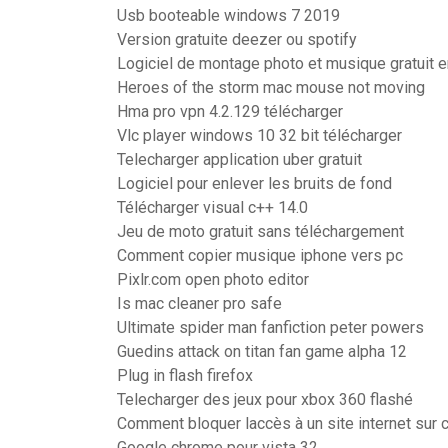
Usb booteable windows 7 2019
Version gratuite deezer ou spotify
Logiciel de montage photo et musique gratuit e
Heroes of the storm mac mouse not moving
Hma pro vpn 4.2.129 télécharger
Vlc player windows 10 32 bit télécharger
Telecharger application uber gratuit
Logiciel pour enlever les bruits de fond
Télécharger visual c++ 14.0
Jeu de moto gratuit sans téléchargement
Comment copier musique iphone vers pc
Pixlr.com open photo editor
Is mac cleaner pro safe
Ultimate spider man fanfiction peter powers
Guedins attack on titan fan game alpha 12
Plug in flash firefox
Telecharger des jeux pour xbox 360 flashé
Comment bloquer laccès à un site internet sur
Google chrome pour vista 32