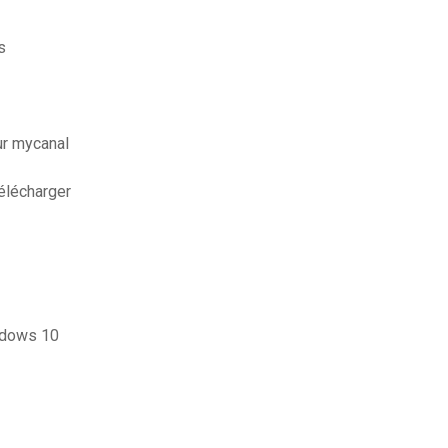
s
ur mycanal
télécharger
ndows 10