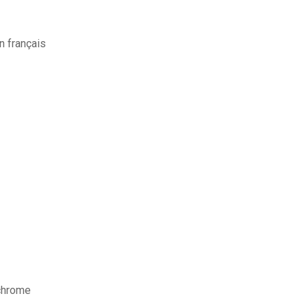
n français
 chrome