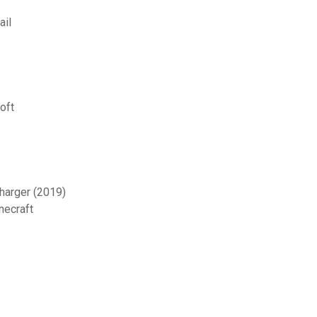
ail
oft
charger (2019)
necraft